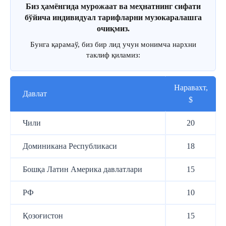
Биз ҳамёнгида мурожаат ва меҳнатнинг сифати
бўйича индивидуал тарифларни музокаралашга
очиқмиз.
Бунга қарамаў, биз бир лид учун монимча нархни
таклиф қиламиз:
Наравахт,
Давлат
$
Чили
20
Доминикана Республикаси
18
Бошқа Латин Америка давлатлари
15
РФ
10
Қозоғистон
15