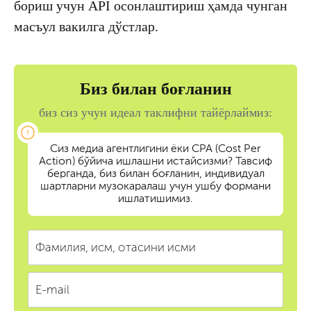
бориш учун API осонлаштириш ҳамда чунган
масъул вакилга дўстлар.
Биз билан боғланин
биз сиз учун идеал таклифни тайёрлаймиз:
Сиз медиа агентлигини ёки CPA (Cost Per
Action) бўйича ишлашни истайсизми? Тавсиф
берганда, биз билан боғланин, индивидуал
шартларни музокаралаш учун ушбу формани
ишлатишимиз.