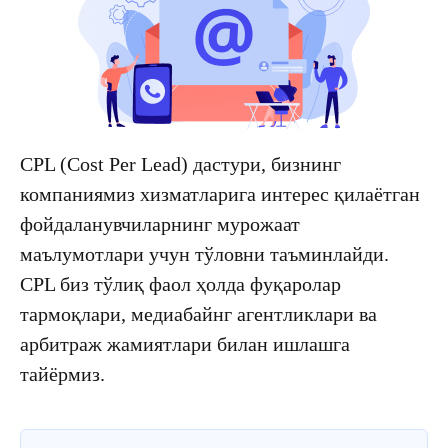
CPL (Cost Per Lead) дастури, бизнинг
компаниямиз хизматларига интерес қилаётган
фойдаланувчиларнинг мурожаат
маълумотлари учун тўловни таъминлайди.
CPL биз тўлиқ фаол ҳолда фуқаролар
тармоқлари, медиабайнг агентликлари ва
арбитраж жамиятлари билан ишлашга
тайёрмиз.