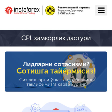
ИнстаФорекс га ўтиш
CPL ҳамкорлик дастури
Лидларни сотасизми?
Сотишга тайёрмисиз!
Сиз лидларни ўтказганда, бизнинг
таклифимизга қараб кўринг