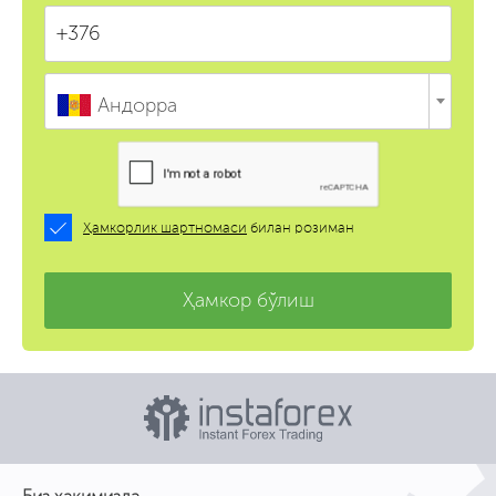
Андорра
Ҳамкорлик шартномаси
билан розиман
Ҳамкор бўлиш