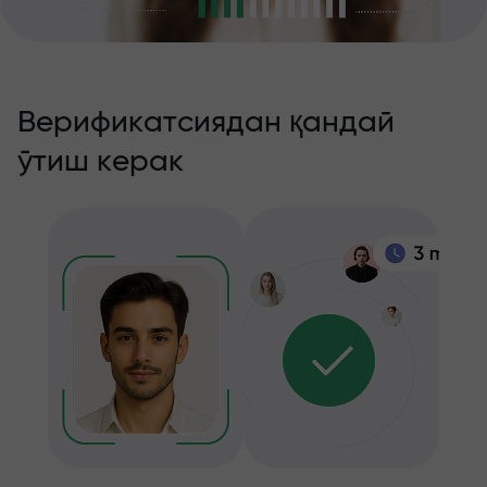
Верификатсиядан қандай
ўтиш керак