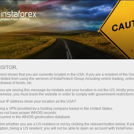
Трейдерлар учун
Ҳисоб-варағини очиш
Ҳисоб-варағини верификация қилиш
ISITOR,
ess shows that you are currently located in the USA. If you are a resident of the Uni
Савдо ҳисоби
ibited from using the services of InstaFintech Group including online trading, online
drawal of funds, etc.
верификатсияси
k you are seeing this message by mistake and your location is not the US, kindly pro
herwise, you must leave the website in order to comply with government restrictions
ur IP address show your location as the USA?
Ҳисобингизни карта ёки банк ўтказмаси орқали
sing a VPN provided by a hosting company based in the United States;
oes not have proper WHOIS records;
тўлдирмоқчимисиз? Уларнинг ҳаммаси учун
occurred in the WHOIS geolocation database.
сизга ҳисобни верификатсия қилиш керак
irm whether you are a US resident or not by clicking the relevant button below. If y
бўлади. Верификатсиядан қандай ўтишни
ption, being a US resident, you will not be able to open an account with InstaForex