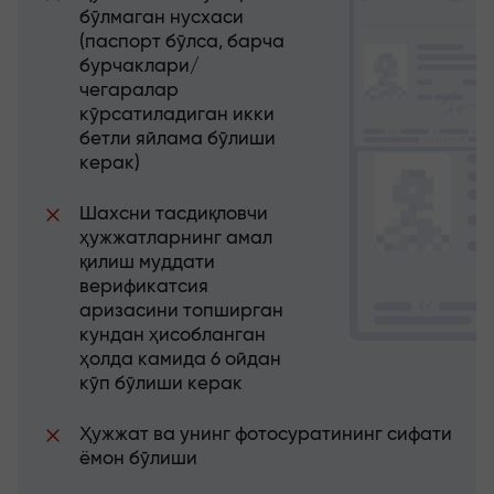
бўлмаган нусхаси
(паспорт бўлса, барча
бурчаклари/
чегаралар
кўрсатиладиган икки
бетли яйлама бўлиши
керак)
Шахсни тасдиқловчи
ҳужжатларнинг амал
қилиш муддати
верификатсия
аризасини топширган
кундан ҳисобланган
ҳолда камида 6 ойдан
кўп бўлиши керак
Ҳужжат ва унинг фотосуратининг сифати
ёмон бўлиши