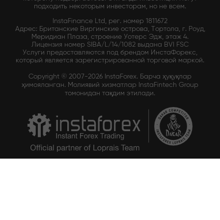
подходить некоторым инвесторам, но не всем.
InstaFinance Ltd, рег. номер 1811672
Адрес: Британские Виргинские острова, Тортола, г. Роуд,
Меридиан Плаза, строение Уотерс Эдж, этаж 4.
Лицензия номер SIBA/L/14/1082 выдана BVI FSC
Услуги предоставляются под брендом ИнстаФорекс,
который является зарегистрированной торговой маркой.
Copyright © 2007-2026 InstaForex. Барча ҳуқуқлар
ҳимояланган. Молиявий хизматлар InstaFintech Group
томонидан тақдим этилади.