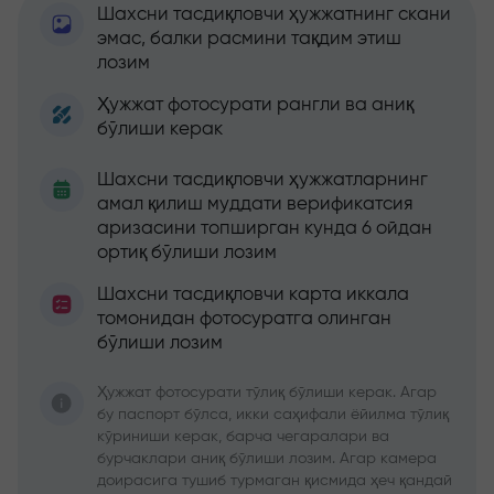
Шахсни тасдиқловчи ҳужжатнинг скани
эмас, балки расмини тақдим этиш
лозим
Ҳужжат фотосурати рангли ва аниқ
бўлиши керак
Шахсни тасдиқловчи ҳужжатларнинг
амал қилиш муддати верификатсия
аризасини топширган кунда 6 ойдан
ортиқ бўлиши лозим
Шахсни тасдиқловчи карта иккала
томонидан фотосуратга олинган
бўлиши лозим
Ҳужжат фотосурати тўлиқ бўлиши керак. Агар
бу паспорт бўлса, икки саҳифали ёйилма тўлиқ
кўриниши керак, барча чегаралари ва
бурчаклари аниқ бўлиши лозим. Агар камера
доираcига тушиб турмаган қисмида ҳеч қандай