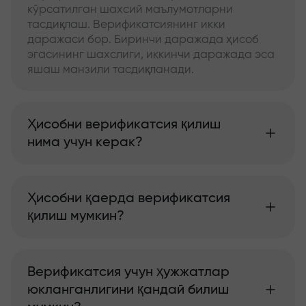
кўрсатилган шахсий маълумотларни
тасдиқлаш. Верификатсиянинг икки
даражаси бор. Биринчи даражада ҳисоб
эгасининг шахслиги, иккинчи даражада эса
яшаш манзили тасдиқланади.
Ҳисобни верификатсия қилиш
нима учун керак?
Ҳисобни қаерда верификатсия
қилиш мумкин?
Верификатсия учун ҳужжатлар
юкланганлигини қандай билиш