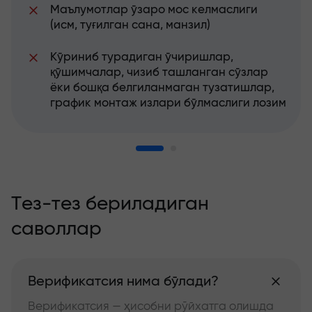
Маълумотлар ўзаро мос келмаслиги
(исм, туғилган сана, манзил)
Кўриниб турадиган ўчиришлар,
қўшимчалар, чизиб ташланган сўзлар
ёки бошқа белгиланмаган тузатишлар,
график монтаж излари бўлмаслиги лозим
Тез-тез бериладиган
саволлар
Верификатсия нима бўлади?
Верификатсия — ҳисобни рўйхатга олишда