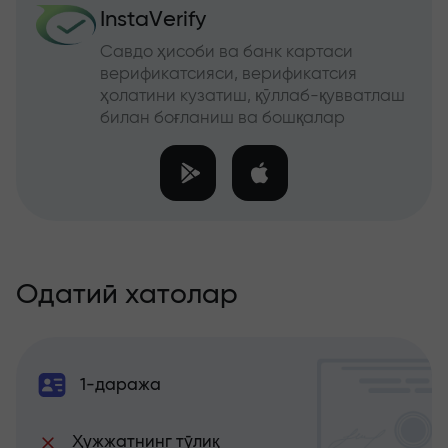
InstaVerify
Савдо ҳисоби ва банк картаси
верификатсияси, верификатсия
ҳолатини кузатиш, қўллаб-қувватлаш
билан боғланиш ва бошқалар
Одатий хатолар
1-даража
Ҳужжатнинг тўлиқ