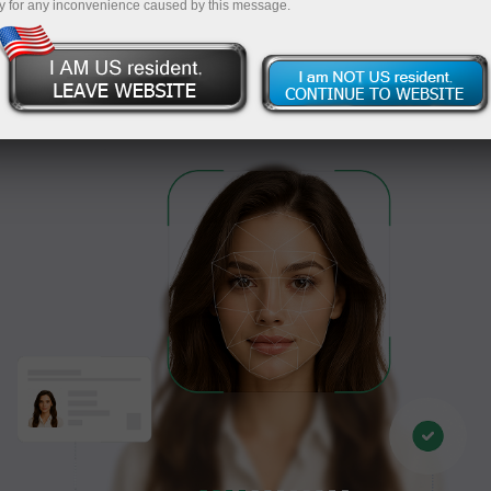
тушунтирамиз!
y for any inconvenience caused by this message.
Верификатсиядан ўтиш