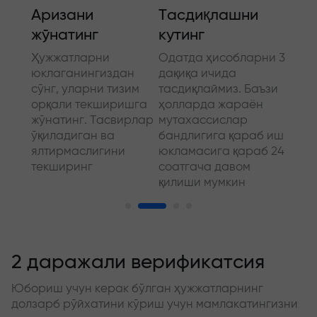
и
Аризани
Тасдиқлашни
Қўш
жўнатинг
кутинг
маъ
га
Ҳужжатларни
Одатда ҳисобларни 3
Алоҳ
юклаганингиздан
дақиқа ичида
комп
и
сўнг, уларни тизим
тасдиқлаймиз. Баъзи
ҳужж
орқали текширишга
ҳолларда жараён
мумк
шқа
жўнатинг. Тасвирлар
мутахассислар
вақт 
мини
ўқиладиган ва
бандлигига қараб иш
имкон
ялтирмаслигини
юкламасига қараб 24
қула
текширинг
соатгача давом
ёрда
қилиши мумкин
2 даражали верификатсия
Юбориш учун керак бўлган ҳужжатларнинг
долзарб рўйхатини кўриш учун мамлакатингизни