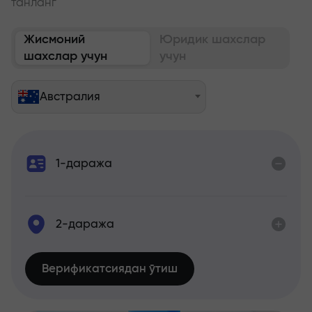
танланг
Жисмоний
Юридик шахслар
шахслар учун
учун
Австралия
1-даража
2-даража
Верификатсиядан ўтиш