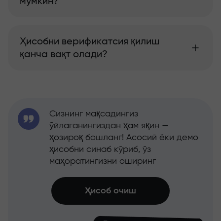
мумкин?
Ҳисобни верификатсия қилиш
қанча вақт олади?
Сизнинг мақсадингиз
ўйлаганингиздан ҳам яқин —
ҳозироқ бошланг! Асосий ёки демо
ҳисобни синаб кўриб, ўз
маҳоратингизни оширинг
Ҳисоб очиш