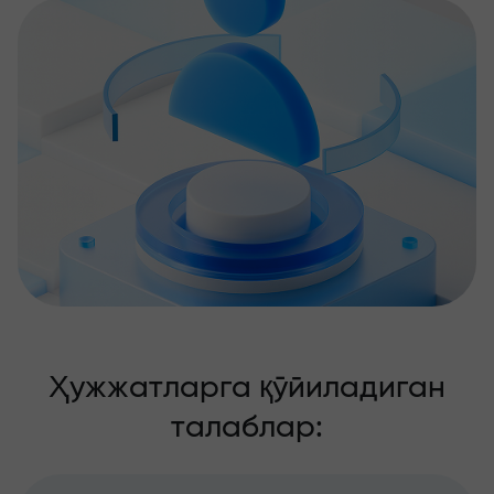
Ҳужжатларга қўйиладиган
талаблар: