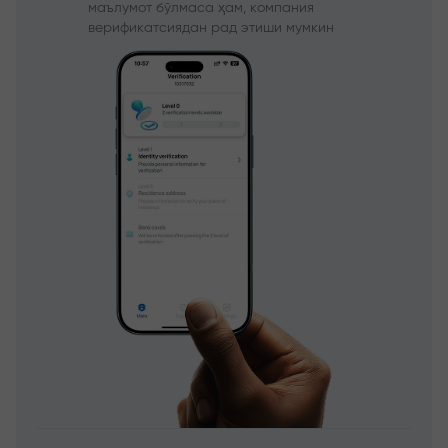
маълумот бўлмаса ҳам, компания
верификатсиядан рад этиши мумкин