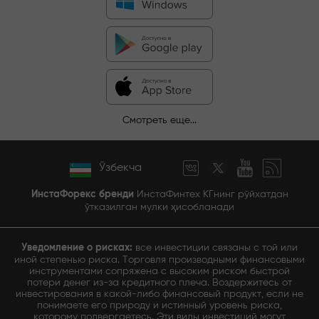
Смотреть еще...
Ўзбекча
ИнстаФорекс бренди
ИнстаФинтех КГнинг рўйхатдан
ўтказилган мулки ҳисобланади
Уведомление о рисках:
все инвестиции связаны с той или
иной степенью риска. Торговля производными финансовыми
инструментами сопряжена с высоким риском быстрой
потери денег из-за кредитного плеча. Воздержитесь от
инвестирования в какой-либо финансовый продукт, если не
понимаете его природу и истинный уровень риска,
которому подвергаетесь. Эти виды инвестиций могут