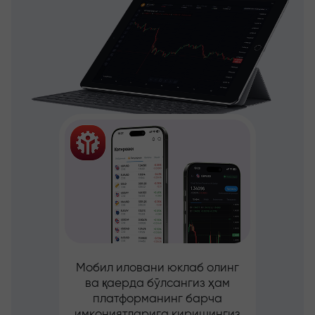
Мобил иловани юклаб олинг
ва қаерда бўлсангиз ҳам
платформанинг барча
имкониятларига киришингиз