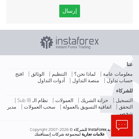
إرسال
عنا
|
|
|
|
معلومات عامة
لماذا نحن؟
التنظيم
الوثائق
افتح
|
|
حساب تداول
منصة التداول
أدوات التداول
للشركاء
|
|
|
|
التسجيل
خزانة الشريك
العمولات
نظام الـ Sub IB
|
|
|
التحقق
اتفاقية التسويق بالعمولة
سحب العمولات
مدير
شخصي
بوابة
InstaForex
للشركاء © Copyright 2007-2026
علامات تجارية
لمجموعة شركات إنستافنتك