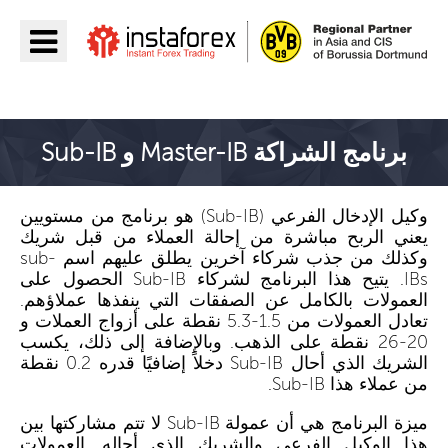
اذهب إلى InstaForex
برنامج الشراكة Master-IB و Sub-IB
وكيل الإدخال الفرعي (Sub-IB) هو برنامج من مستويين
يعني الربح مباشرة من إحالة العملاء من قبل شريك
وكذلك من جذب شركاء آخرين يطلق عليهم اسم sub-
IBs. يتيح هذا البرنامج لشركاء Sub-IB الحصول على
العمولات بالكامل عن الصفقات التي ينفذها عملاؤهم.
تعادل العمولات من 1.5-5.3 نقطة على أزواج العملات و
20-26 نقطة على الذهب. وبالإضافة إلى ذلك، يكسب
الشريك الذي أحال Sub-IB دخلاً إضافيًا قدره 0.2 نقطة
من عملاء هذا Sub-IB.
ميزة البرنامج هي أن عمولة Sub-IB لا تتم مشاركتها بين
هذا الوكيل الفرعي والشريك الذي أحاله. العمولات