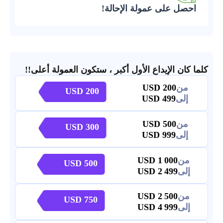
احصل على عمولة الإحالة!
كلما كان الإيداع الأول أكبر ، ستكون العمولة أعلى!!
من
200
200
إلى
499
من
500
300
إلى
999
من
1 000
500
إلى
2 499
من
2 500
750
إلى
4 999