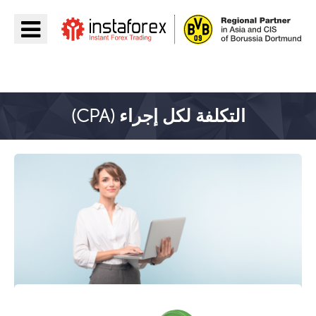
اذهب إلى InstaForex
التكلفة لكل إجراء (CPA)