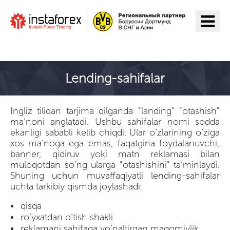
ИнстаФорекс ga o'tish
Lending-sahifalar
Ingliz tilidan tarjima qilganda "landing" "otashish"
ma’noni anglatadi. Ushbu sahifalar nomi sodda
ekanligi sababli kelib chiqdi. Ular o’zlarining o’ziga
xos ma’noga ega emas, faqatgina foydalanuvchi,
banner, qidiruv yoki matn reklamasi bilan
muloqotdan so’ng ularga "otashishini" ta’minlaydi.
Shuning uchun muvaffaqiyatli lending-sahifalar
uchta tarkibiy qismda joylashadi:
qisqa
ro’yxatdan o’tish shakli
reklamani sahifaga yo’naltirgan maqomiylik.