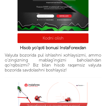
Kodni olish
Hisob yo’qoti bonusi InstaForexdan
Valyuta bozorida pul ishlashni xohlaysizmi, ammo
o’zingizning mablag’ingizni baholashdan
qo’rqibsizmi? Biz bilan hisob raqamsiz valyuta
bozorida savdolashni boshlaysiz!