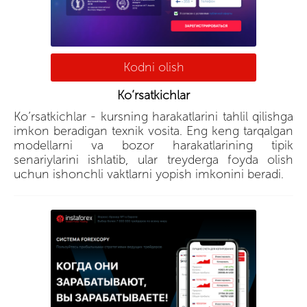
Kodni olish
Ko’rsatkichlar
Ko’rsatkichlar - kursning harakatlarini tahlil qilishga
imkon beradigan texnik vosita. Eng keng tarqalgan
modellarni va bozor harakatlarining tipik
senariylarini ishlatib, ular treyderga foyda olish
uchun ishonchli vaktlarni yopish imkonini beradi.