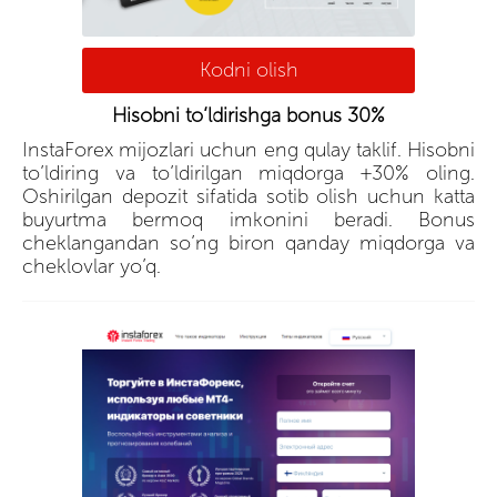
Kodni olish
Hisobni to’ldirishga bonus 30%
InstaForex mijozlari uchun eng qulay taklif. Hisobni
to’ldiring va to’ldirilgan miqdorga +30% oling.
Oshirilgan depozit sifatida sotib olish uchun katta
buyurtma bermoq imkonini beradi. Bonus
cheklangandan so’ng biron qanday miqdorga va
cheklovlar yo’q.