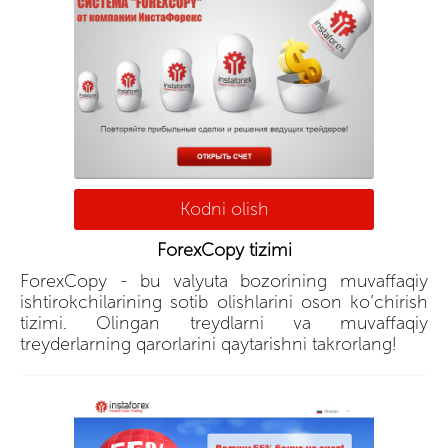
Kodni olish
ForexCopy tizimi
ForexCopy - bu valyuta bozorining muvaffaqiy
ishtirokchilarining sotib olishlarini oson ko’chirish
tizimi. Olingan treydlarni va muvaffaqiy
treyderlarning qarorlarini qaytarishni takrorlang!