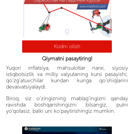
Kodni olish
Qiymatni pasaytiring!
Yuqori inflatsiya, mahsulotlar narxi, siyosiy
istiqbolsizlik va milliy valyutaning kursi pasayishi,
qo’zg’atuvchilar kundan kunga qo’shiqlarini
devalvatsiyalaydi.
Biroq, siz o’zingizning mablag’ingizni qanday
ravishda boshqarishingizni bilsangiz, pulni
yo’qotasiz, balki uni ko’paytirishingiz mumkin.