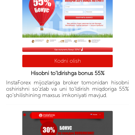
Kodni olish
Hisobni to’ldirishga bonus 55%
InstaForex mijozlariga broker tomonidan hisobni
oshirishni so’zlab va uni to’ldirish miqdoriga 55%
qo’shilishining maxsus imkoniyati mavjud.