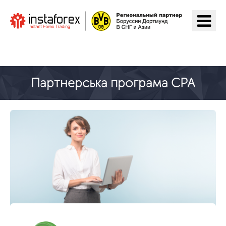
Перейти на ІнстаФорекс
Партнерська програма CPA