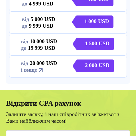
до
4 999
від
5 000
1 000
до
9 999
від
10 000
1 500
до
19 999
від
20 000
2 000
і вище
Відкрити CPA рахунок
Залиште заявку, і наш співробітник зв'яжеться з
Вами найближчим часом!