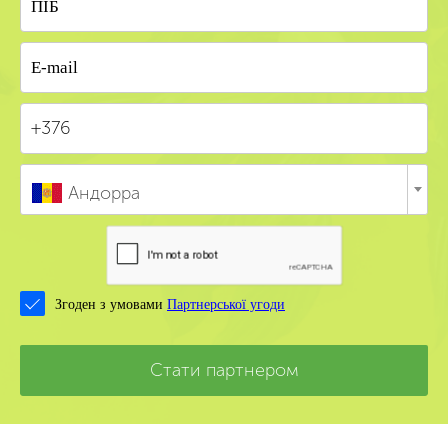
Андорра
Згоден з умовами
Партнерської угоди
Стати партнером