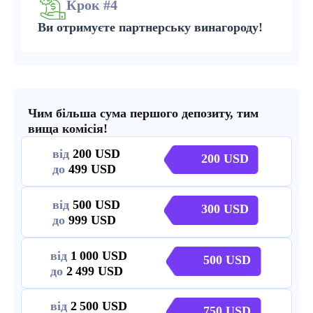
Крок #4
Ви отримуєте партнерську винагороду!
Чим більша сума першого депозиту, тим
вища комісія!
від
200
200
до
499
від
500
300
до
999
від
1 000
500
до
2 499
від
2 500
750